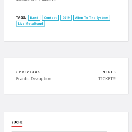
TAGS:
Band
Contest
2019
Alien To The System
Live Metalband
PREVIOUS
NEXT
Frantic Disruption
TICKETS!
SUCHE