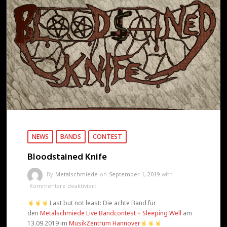
NEWS
BANDS
CONTEST
Bloodstained Knife
By
Metalschmiede
on
September 1, 2019
with
für
Kommentare deaktiviert
Bloodstained
Last but not least: Die achte Band für
Knife
den
Metalschmiede Live Bandcontest + Sleeping Well
am
13.09.2019 im
MusikZentrum Hannover