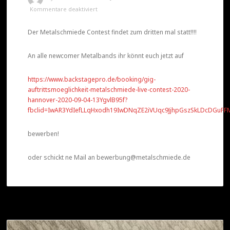
für
Kommentare deaktiviert
Der Metalschmiede Contest findet zum dritten mal statt!!!!
Metalschmiede
Live
An alle newcomer Metalbands ihr könnt euch jetzt auf
Contest
2020-
https://www.backstagepro.de/booking/gig-
Jetzt
auftrittsmoeglichkeit-metalschmiede-live-contest-2020-
bewerben
hannover-2020-09-04-13YgvlB95f?
fbclid=IwAR3YdIefLLqHxodh19IwDNqZE2iVUqc9JjhpGszSkLDcDGuF
bewerben!
oder schickt ne Mail an bewerbung@metalschmiede.de