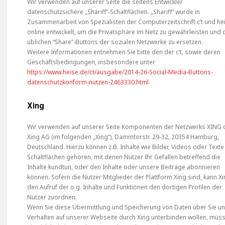
Wir verwenden auf unserer Seite die seitens Entwickler
datenschutzsichere „Shariff“-Schaltflächen. „Shariff“ wurde in
Zusammenarbeit von Spezialisten der Computerzeitschrift c’t und he
online entwickelt, um die Privatsphäre im Netz zu gewährleisten und 
üblichen “Share”-Buttons der sozialen Netzwerke zu ersetzen.
Weitere Informationen entnehmen Sie bitte den der c‘t, sowie deren
Geschäftsbedingungen, insbesondere unter
https://www.heise.de/ct/ausgabe/2014-26-Social-Media-Buttons-
datenschutzkonform-nutzen-2463330.html
.
Xing
Wir verwenden auf unserer Seite Komponenten der Netzwerks XING 
Xing AG (im folgenden „Xing“), Dammtorstr. 29-32, 20354 Hamburg,
Deutschland. Hierzu können z.B. Inhalte wie Bilder, Videos oder Text
Schaltflächen gehören, mit denen Nutzer Ihr Gefallen betreffend die
Inhalte kundtun, oder den Inhalte oder unsere Beiträge abonnieren
können. Sofern die Nutzer Mitglieder der Plattform Xing sind, kann X
den Aufruf der o.g. Inhalte und Funktionen den dortigen Profilen der
Nutzer zuordnen.
Wenn Sie diese Übermittlung und Speicherung von Daten über Sie un
Verhalten auf unserer Webseite durch Xing unterbinden wollen, müs