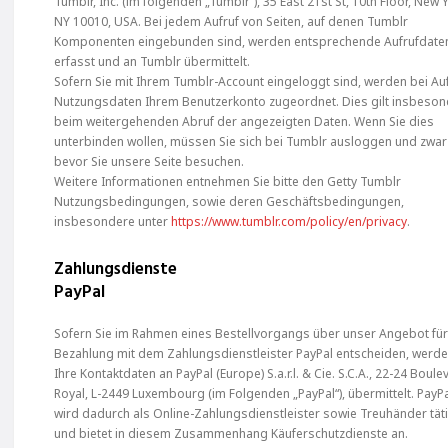
Tumblr, Inc. (im folgenden „Tumblr“), 35 East 21st St, 10th Floor, New 
NY 10010, USA. Bei jedem Aufruf von Seiten, auf denen Tumblr
Komponenten eingebunden sind, werden entsprechende Aufrufdate
erfasst und an Tumblr übermittelt.
Sofern Sie mit Ihrem Tumblr-Account eingeloggt sind, werden bei Au
Nutzungsdaten Ihrem Benutzerkonto zugeordnet. Dies gilt insbeso
beim weitergehenden Abruf der angezeigten Daten. Wenn Sie dies
unterbinden wollen, müssen Sie sich bei Tumblr ausloggen und zwar
bevor Sie unsere Seite besuchen.
Weitere Informationen entnehmen Sie bitte den Getty Tumblr
Nutzungsbedingungen, sowie deren Geschäftsbedingungen,
insbesondere unter
https://www.tumblr.com/policy/en/privacy
.
Zahlungsdienste
PayPal
Sofern Sie im Rahmen eines Bestellvorgangs über unser Angebot für
Bezahlung mit dem Zahlungsdienstleister PayPal entscheiden, werd
Ihre Kontaktdaten an PayPal (Europe) S.a.r.l. & Cie. S.C.A., 22-24 Boule
Royal, L-2449 Luxembourg (im Folgenden „PayPal“), übermittelt. PayP
wird dadurch als Online-Zahlungsdienstleister sowie Treuhänder tät
und bietet in diesem Zusammenhang Käuferschutzdienste an.