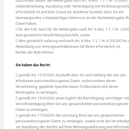
dazu erteilt haben, die Weitergabe nach Art. 6 Abs. 1 S. 1 lit. f DSGVO
Geltendmachung, Ausübung oder Verteidigung von Rechtsansprüch
erforderlich ist und kein Grund zur Annahme besteht, dass Sie ein
überwiegendes schutzwürdiges Interesse an der Nichtweitergabe Ih
Daten haben,
 für den Fall, dass für die Weitergabe nach Art. 6 Abs. 1 S. 1 lit. c D
eine gesetzliche Verpflichtung besteht, sowie
 dies gesetzlich zulässig und nach Art. 6 Abs. 1 S. 1 lit. b DSGVO für 
Abwicklung von Vertragsverhältnissen mit Ihnen erforderlich ist.
Rechte der Betroffenen
Sie haben das Recht:
 gemäß Art. 15 DSGVO Auskunft über Art und Umfang der von uns
erhobenen personenbezogenen Daten, insbesondere deren
Verarbeitung, geplante Speicherdauer, Fortbestand und deren
Weitergabe zu verlangen;
 gemäß Art. 16 DSGVO unverzüglich die Berichtigung unrichtiger od
Vervollständigung Ihrer bei uns gespeicherten personenbezogenen
Daten zu verlangen;
 gemäß Art. 17 DSGVO die Löschung Ihrer bei uns gespeicherten
personenbezogenen Daten zu verlangen, soweit nicht die Verarbeit
zur Ausübung des Rechts auf freie Meinungsäußerung und Informati